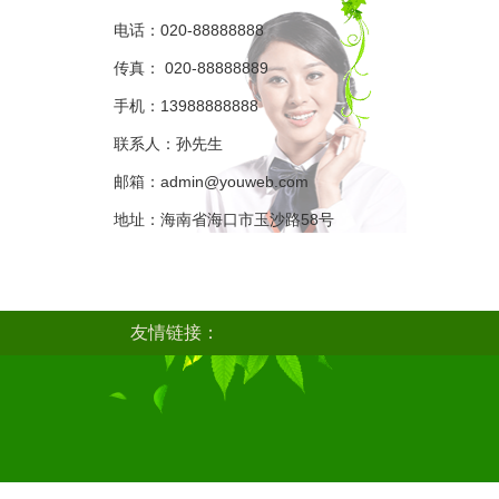
电话：020-88888888
传真： 020-88888889
手机：13988888888
联系人：孙先生
邮箱：admin@youweb.com
地址：海南省海口市玉沙路58号
友情链接：