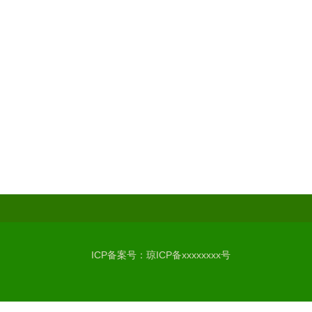
ICP备案号：
琼ICP备xxxxxxxx号